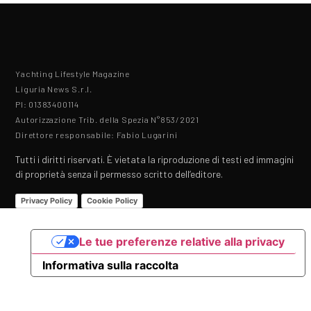
Yachting Lifestyle Magazine
Liguria News S.r.l.
PI: 01383400114
Autorizzazione Trib. della Spezia N°853/2021
Direttore responsabile: Fabio Lugarini
Tutti i diritti riservati. È vietata la riproduzione di testi ed immagini
di proprietà senza il permesso scritto dell’editore.
Privacy Policy
Cookie Policy
Le tue preferenze relative alla privacy
Informativa sulla raccolta