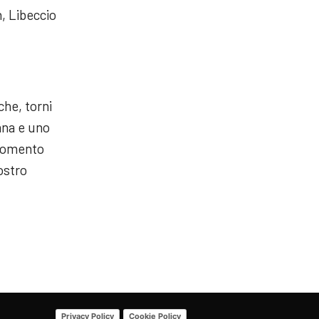
n, Libeccio
he, torni
ana e uno
argomento
ostro
Privacy Policy
Cookie Policy