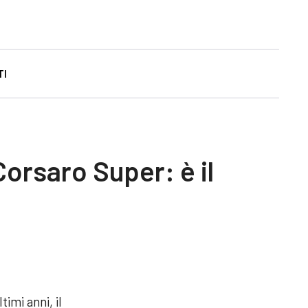
TI
Corsaro Super: è il
imi anni, il