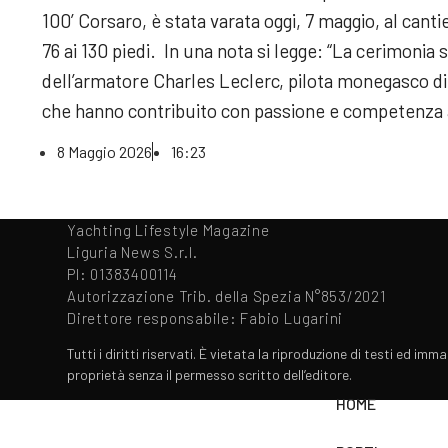
100’ Corsaro, è stata varata oggi, 7 maggio, al canti
76 ai 130 piedi. In una nota si legge: “La cerimonia 
dell’armatore Charles Leclerc, pilota monegasco di F
che hanno contribuito con passione e competenza al
8 Maggio 2026
16:23
Yachting Lifestyle Magazine
Liguria News S.r.l.
PI: 01383400114
Autorizzazione Trib. della Spezia N°853/2021
Direttore responsabile: Fabio Lugarini
Tutti i diritti riservati. È vietata la riproduzione di testi ed imma
proprietà senza il permesso scritto dell’editore.
HOME