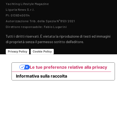
Yachting Lifestyle Magazine
Liguria News S.r.l.
PI: 01383400114
Autorizzazione Trib. della Spezia N°853/2021
Direttore responsabile: Fabio Lugarini
Tutti i diritti riservati. È vietata la riproduzione di testi ed immagini
di proprietà senza il permesso scritto dell’editore.
Privacy Policy
Cookie Policy
Le tue preferenze relative alla privacy
Informativa sulla raccolta