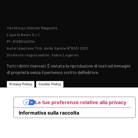
Yachting Lifestyle Magazine
Liguria News S.r.l.
PI: 01383400114
Autorizzazione Trib. della Spezia N°853/2021
Direttore responsabile: Fabio Lugarini
Tutti i diritti riservati. È vietata la riproduzione di testi ed immagini
di proprietà senza il permesso scritto dell’editore.
Privacy Policy
Cookie Policy
Le tue preferenze relative alla privacy
Informativa sulla raccolta