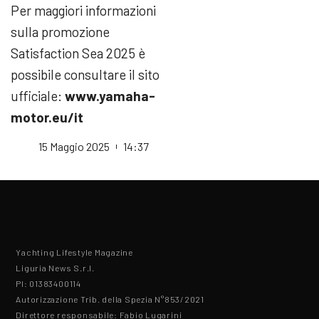
Per maggiori informazioni
sulla promozione
Satisfaction Sea 2025 è
possibile consultare il sito
ufficiale:
www.yamaha-
motor.eu/it
15 Maggio 2025
14:37
Yachting Lifestyle Magazine
Liguria News S.r.l.
PI: 01383400114
Autorizzazione Trib. della Spezia N°853/2021
Direttore responsabile: Fabio Lugarini