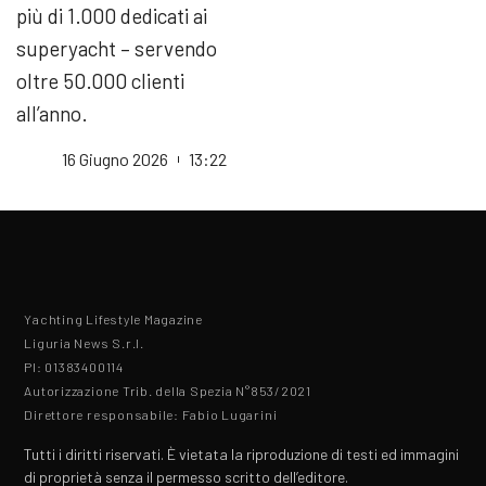
più di 1.000 dedicati ai
superyacht – servendo
oltre 50.000 clienti
all’anno.
16 Giugno 2026
13:22
Yachting Lifestyle Magazine
Liguria News S.r.l.
PI: 01383400114
Autorizzazione Trib. della Spezia N°853/2021
Direttore responsabile: Fabio Lugarini
Tutti i diritti riservati. È vietata la riproduzione di testi ed immagini
di proprietà senza il permesso scritto dell’editore.