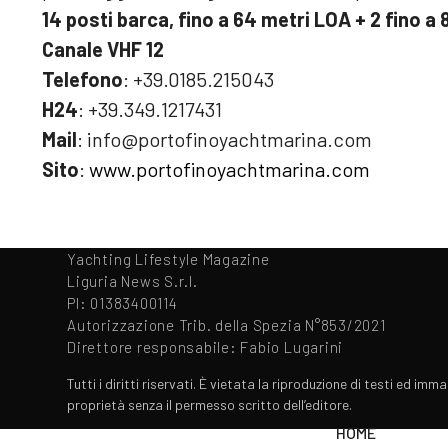
14 posti barca, fino a 64 metri LOA
+ 2 fino a
Canale VHF 12
Telefono
: +39.0185.215043
H24
: +39.349.1217431
Mail
: info@portofinoyachtmarina.com
Sito
:
www.portofinoyachtmarina.com
Yachting Lifestyle Magazine
Liguria News S.r.l.
PI: 01383400114
Autorizzazione Trib. della Spezia N°853/2021
Direttore responsabile: Fabio Lugarini
Tutti i diritti riservati. È vietata la riproduzione di testi ed imma
proprietà senza il permesso scritto dell’editore.
HOME