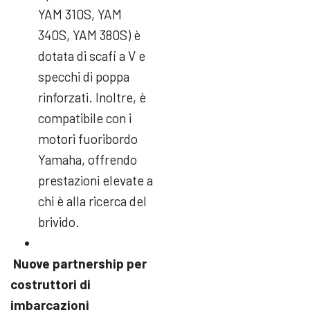
YAM 310S, YAM
340S, YAM 380S) è
dotata di scafi a V e
specchi di poppa
rinforzati. Inoltre, è
compatibile con i
motori fuoribordo
Yamaha, offrendo
prestazioni elevate a
chi è alla ricerca del
brivido.
Nuove partnership per
costruttori di
imbarcazioni