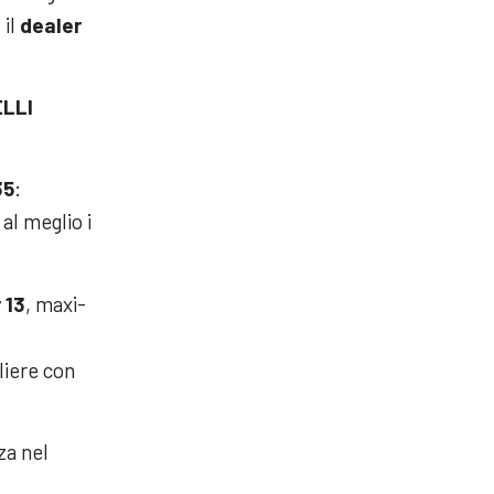
 il
dealer
ELLI
35
:
al meglio i
 13
, maxi-
liere con
za nel