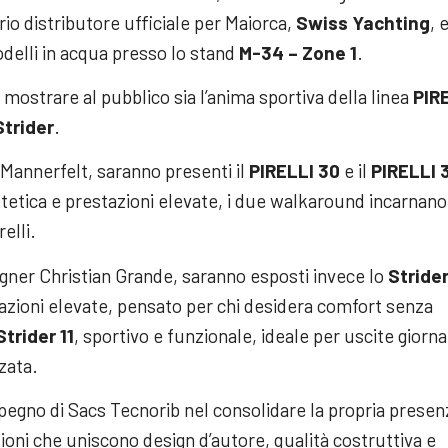
io distributore ufficiale per Maiorca,
Swiss Yachting
, e
odelli in acqua presso lo stand
M-34 – Zone 1
.
ostrare al pubblico sia l’anima sportiva della linea
PIR
Strider
.
Mannerfelt, saranno presenti il
PIRELLI 30
e il
PIRELLI 
estetica e prestazioni elevate, i due walkaround incarnano 
elli.
gner Christian Grande, saranno esposti invece lo
Strider
stazioni elevate, pensato per chi desidera comfort senza
Strider 11
, sportivo e funzionale, ideale per uscite giorna
zata.
pegno di Sacs Tecnorib nel consolidare la propria presen
oni che uniscono design d’autore, qualità costruttiva e