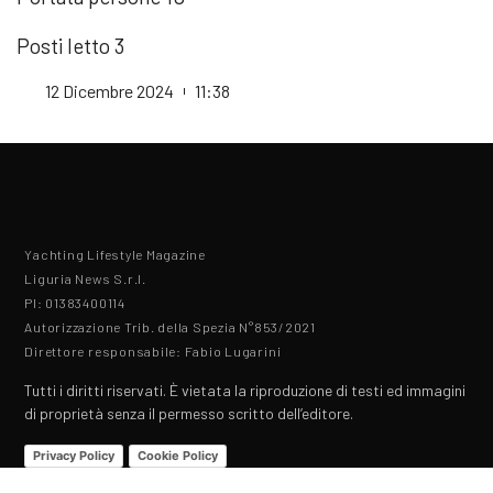
Posti letto 3
12 Dicembre 2024
11:38
Yachting Lifestyle Magazine
Liguria News S.r.l.
PI: 01383400114
Autorizzazione Trib. della Spezia N°853/2021
Direttore responsabile: Fabio Lugarini
Tutti i diritti riservati. È vietata la riproduzione di testi ed immagini
di proprietà senza il permesso scritto dell’editore.
Privacy Policy
Cookie Policy