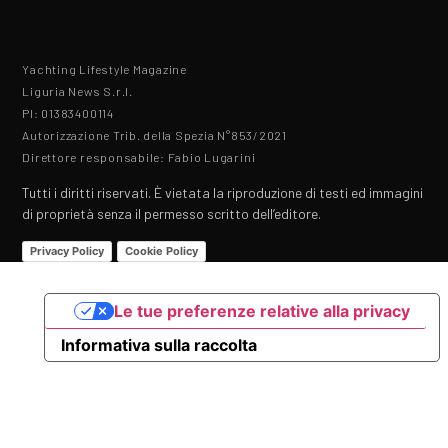
Yachting Lifestyle Magazine
Liguria News S.r.l.
PI: 01383400114
Autorizzazione Trib. della Spezia N°853/2021
Direttore responsabile: Fabio Lugarini
Tutti i diritti riservati. È vietata la riproduzione di testi ed immagini
di proprietà senza il permesso scritto dell’editore.
Privacy Policy
Cookie Policy
Le tue preferenze relative alla privacy
Informativa sulla raccolta