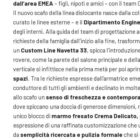
dall’area EMEA
– figli, nipoti e amici – con il tea
Il nuovo scafo della linea dislocante nasce dalla col
curato le linee esterne – e il
Dipartimento Enginee
degli interni. Alla guida del team di progettazione 
richieste della famiglia dall’inizio alla fine, trasf
un
Custom Line Navetta 33
, spicca l’introduzion
rovere, come la parete del salone principale e della
verticale si infittisce nella prima metà per poi apr
spazi
. Tra le richieste espresse dall’armatrice eme
conduttore di tutti gli ambienti e declinato in moltepl
allo scafo un
senso di freschezza e contempor
dove spiccano una doccia di generose dimensioni, 
unico blocco di
marmo fresato Crema Delicato,
espressione di una raffinata customizzazione che u
da
semplicità ricercata e pulizia formale
che si