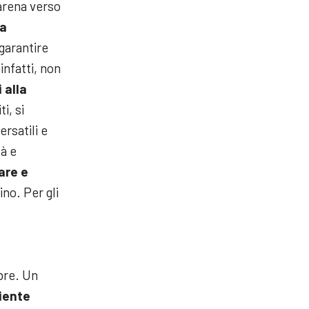
carena verso
la
 garantire
infatti, non
 alla
i, si
rsatili e
tà e
are e
no. Per gli
bre. Un
iente