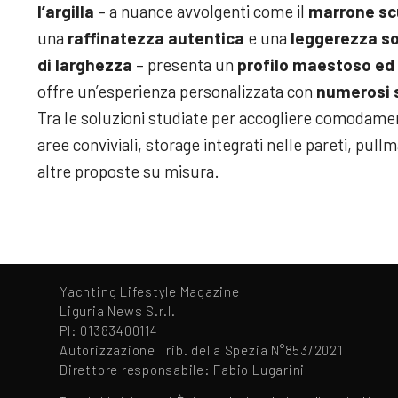
l’argilla
– a nuance avvolgenti come il
marrone sc
una
raffinatezza autentica
e una
leggerezza so
di larghezza
– presenta un
profilo maestoso ed
offre un’esperienza personalizzata con
numerosi s
Tra le soluzioni studiate per accogliere comodam
aree conviviali, storage integrati nelle pareti, pull
altre proposte su misura.
Yachting Lifestyle Magazine
Liguria News S.r.l.
PI: 01383400114
Autorizzazione Trib. della Spezia N°853/2021
Direttore responsabile: Fabio Lugarini