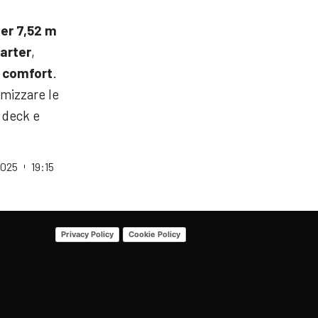
er 7,52 m
harter
,
o comfort
.
imizzare le
n deck e
2025
19:15
Privacy Policy
Cookie Policy