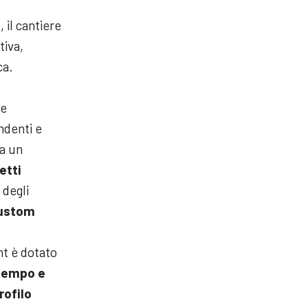
 il cantiere
tiva,
ca.
ce
ndenti e
a un
etti
 degli
ustom
ht è dotato
 tempo e
rofilo