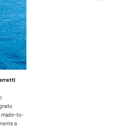
erretti
o
egnato
 made-to-
amente a