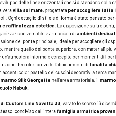
 sviluppo delle linee orizzontali che si distendono dalla 
a vera
villa sul mare
, progettata
per accogliere tutta 
oli. Ogni dettaglio di stile e di forma è stato pensato per
tà e raffinatezza estetica.
La disposizione su tre ponti, 
rganizzazione versatile e armoniosa di
ambienti dedicati
 salone del ponte principale, ideale per accogliere gli ospit
io, mentre quello del ponte superiore, con materiali più ve
fre un’atmosfera informale concepita per momenti di liber
elezione dei colori prevede l’abbinamento di
tonalità chi
 accenti color pastello dei cuscini decorativi a tema mari
l
marmo Silk Georgette
nell’area armatoriale, il
marmo
cuoio Nabuk.
o di Custom Line Navetta 33
, varato lo scorso 16 dicem
tesso, condiviso dall’intera
famiglia armatrice proven