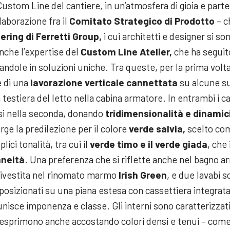
m Custom Line del cantiere, in un’atmosfera di gioia e part
laborazione fra il
Comitato Strategico di Prodotto
– c
ring di Ferretti Group,
i cui architetti e designer si s
anche l’expertise del
Custom Line Atelier,
che ha seguit
ormandole in soluzioni uniche. Tra queste, per la prima volt
e di una
lavorazione verticale cannettata
su alcune su
 testiera del letto nella cabina armatore. In entrambi i ca
irsi nella seconda, donando
tridimensionalità e dinamici
rge la predilezione per il colore
verde salvia,
scelto com
ici tonalità, tra cui il
verde timo e il verde giada
, che
aneità
. Una preferenza che si riflette anche nel bagno a
rivestita nel rinomato marmo
Irish Green
, e due lavabi s
posizionati su una piana estesa con cassettiera integrata
nisce imponenza e classe. Gli interni sono caratterizzat
 esprimono anche accostando colori densi e tenui – come