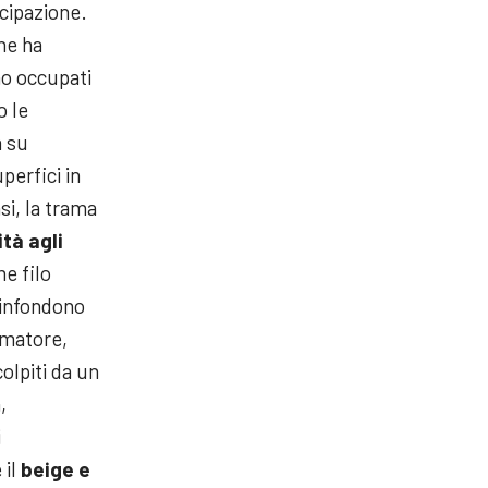
ecipazione.
he ha
ono occupati
o le
a su
perfici in
si, la trama
tà agli
e filo
 infondono
rmatore,
colpiti da un
,
i
 il
beige e