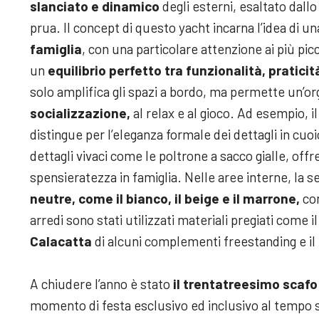
slanciato e dinamico
degli esterni, esaltato dallo
prua. Il concept di questo yacht incarna l’idea di un
famiglia
, con una particolare attenzione ai più picc
un
equilibrio perfetto tra funzionalità, pratici
solo amplifica gli spazi a bordo, ma permette un’o
socializzazione,
al relax e al gioco. Ad esempio, il
distingue per l’eleganza formale dei dettagli in cuo
dettagli vivaci come le poltrone a sacco gialle, of
spensieratezza in famiglia. Nelle aree interne, la s
neutre, come il bianco, il beige e il marrone,
con
arredi sono stati utilizzati materiali pregiati come i
Calacatta
di alcuni complementi freestanding e il
A chiudere l’anno è stato
il trentatreesimo scaf
momento di festa esclusivo ed inclusivo al tempo s