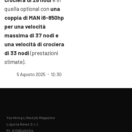
quella optional con
una
coppia di MAN i6-850hp
per una velocità
massima di 37 nodi e
una velocità di crociera
di 33 nodi
(prestazioni
stimate).
5 Agosto 2025
12:30
Yachting Lifestyle Magazine
Liguria News S.r.l.
PI: 01383400114