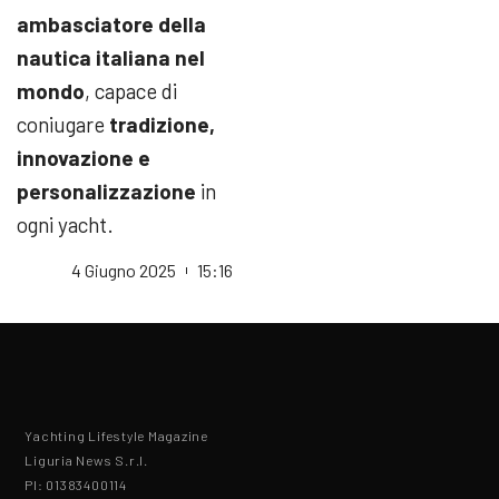
ambasciatore della
nautica italiana nel
mondo
, capace di
coniugare
tradizione,
innovazione e
personalizzazione
in
ogni yacht.
4 Giugno 2025
15:16
Yachting Lifestyle Magazine
Liguria News S.r.l.
PI: 01383400114